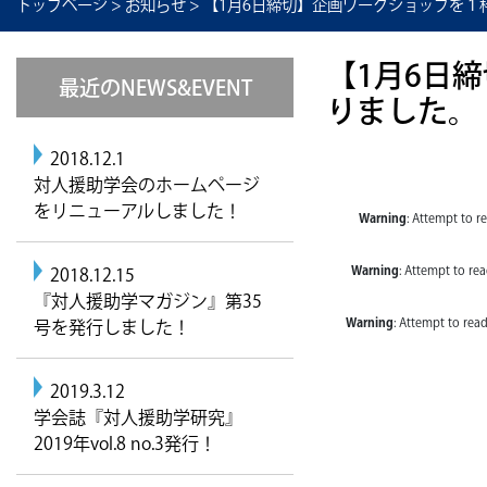
トップページ
>
お知らせ
>
【1月6日締切】企画ワークショップを１
【1月6日
最近のNEWS&EVENT
りました。
2018.12.1
対人援助学会のホームページ
をリニューアルしました！
Warning
: Attempt to r
Warning
: Attempt to re
2018.12.15
『対人援助学マガジン』第35
Warning
: Attempt to rea
号を発行しました！
2019.3.12
学会誌『対人援助学研究』
2019年vol.8 no.3発行！