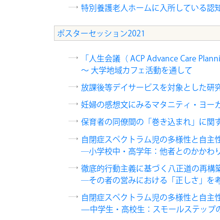
特別養護老人ホームに入所している認知
ポスターセッション2021
「人生会議（ ACP Advance Care Pl
～ 大学地域カフェ活動を通して
放課後等デイサービスを対象とした研
妊婦の感想文にみるマタニティ・ヨー
保育者の同僚間の「巻き込まれ」に関
自閉症スペクトラム児の多様性と自主性
―小学校中・高学年：他者とのかかわり
徹底的行動主義に基づく八正道の再構
―その者の営みにおける「正しさ」を
自閉症スペクトラム児の多様性と自主性
—中学生・高校生：スモールステップ