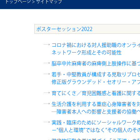
トップページ
>
サイトマップ
ポスターセッション2022
コロナ禍における対人援助職のオンラ
ネットワーク形成とその可能性
脳卒中片麻痺者の麻痺側上肢操作に基
若手・中堅教員が構成する見取りプロ
修正版グラウンデッド・セオリー・ア
育てにくさ／育児困難感と看護に関す
生活介護を利用する重症心身障害者を
―障害者本人への影響と支援者の協働
実践・臨床のためにソーシャルワーク
－“個人と環境”ではなく“その個人の