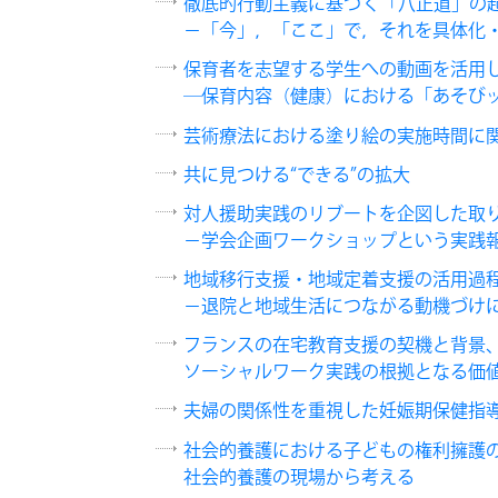
徹底的行動主義に基づく「八正道」の
－「今」，「ここ」で，それを具体化
保育者を志望する学生への動画を活用
―保育内容（健康）における「あそび
芸術療法における塗り絵の実施時間に
共に見つける“できる”の拡大
対人援助実践のリブートを企図した取
－学会企画ワークショップという実践
地域移行支援・地域定着支援の活用過
－退院と地域生活につながる動機づけ
フランスの在宅教育支援の契機と背景
ソーシャルワーク実践の根拠となる価
夫婦の関係性を重視した妊娠期保健指
社会的養護における子どもの権利擁護
社会的養護の現場から考える